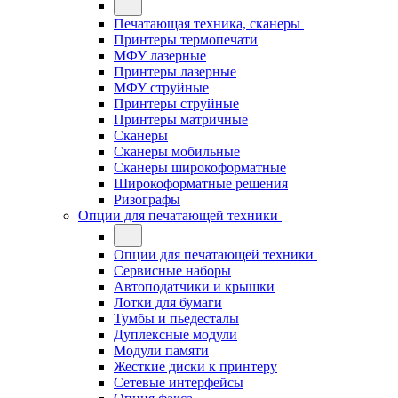
Печатающая техника, сканеры
Принтеры термопечати
МФУ лазерные
Принтеры лазерные
МФУ струйные
Принтеры струйные
Принтеры матричные
Сканеры
Сканеры мобильные
Сканеры широкоформатные
Широкоформатные решения
Ризографы
Опции для печатающей техники
Опции для печатающей техники
Сервисные наборы
Автоподатчики и крышки
Лотки для бумаги
Тумбы и пьедесталы
Дуплексные модули
Модули памяти
Жесткие диски к принтеру
Сетевые интерфейсы