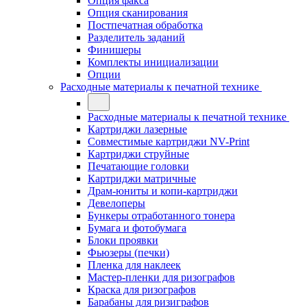
Опция факса
Опция сканирования
Постпечатная обработка
Разделитель заданий
Финишеры
Комплекты инициализации
Опции
Расходные материалы к печатной технике
Расходные материалы к печатной технике
Картриджи лазерные
Совместимые картриджи NV-Print
Картриджи струйные
Печатающие головки
Картриджи матричные
Драм-юниты и копи-картриджи
Девелоперы
Бункеры отработанного тонера
Бумага и фотобумага
Блоки проявки
Фьюзеры (печки)
Пленка для наклеек
Мастер-пленки для ризографов
Краска для ризографов
Барабаны для ризиграфов