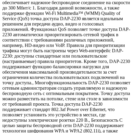
обеспечивает надежное беспроводное соединение на скорости
до 300 Мбит/с 1. Благодаря данной возможности, а также
поддержке функции Wi-Fi Multimedia™ (WMM) Quality of
Service (QoS) точка доступа DAP-2230 является идеальным
решением для передачи аудио, видео и голосовых
приложений. Функционал QoS позволяет точке доступа DAP-
2230 автоматически приоритизировать сетевой трафик в
соответствии с требованиями различных приложений,
например, HD-видео или VoIP. Правила для приоритизации
трафика могут быть настроены через Web-интерфейс DAP-
2230: доступны стандартные или пользовательские
(настраиваемые) правила приоритетов. Кроме того, DAP-2230
поддерживает функцию балансировки нагрузки для
обеспечения максимальной производительности за счет
ограничения количества пользовательских подключений на
точку доступа., Многофункциональность DAP-2230 позволяет
сетевым администраторам создать управляемую и надежную
беспроводную сеть с оптимальным покрытием. Точку доступа
можно разместить на потолке, стене или столе в зависимости
от требований проекта. Точка доступа DAP-2230
поддерживает стандарт 802.3af Power over Ethernet, что
позволяет установить это устройство в местах, где
недоступны электрические розетки 220 В., Безопасность С
целью защиты беспроводной сети DAP-2230 поддерживает
технологии шифрования WPA и WPA2 (802.11i), а также