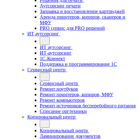
Решения для печати
Аутсорсинг печати
Заправка и восстановление картриджей
Аренда принтеров, копиров, сканеров и
МФУ
PRO сервис для PRO решений
ИТ аутсорсинг
ИТ аутсорсинг
ИТ-аутсорсинг
1С-Коннект
Поддержка и программирование 1С
Сервисный центр
Сервисный центр
Ремонт ноутбуков
Ремонт принтеров, копиров, МФУ
Ремонт компьютеров
Ремонт источников бесперебойного питания
Списание оргтехники
Копировальный центр
Копировальный центр
Ламинирование документов