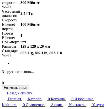
скорость
300 Мбит/с
Wi-Fi
Частотный
2.4 ГГц
диапазон
Скорость
Ethernet
100 Мбит/с
портов
Порты
1
Ethernet
USB-порт
нет
Размеры
129 х 129 х 29 мм
Стандарт
802.11g, 802.11n, 802.11b
Wi-Fi
Загрузка отзывов...
0
Написать отзыв
Назад к списку
Главная
Каталог
0
Корзина
0
Избранные
Кабинет
0
Сравнение
Акции
Контакты
Услуги