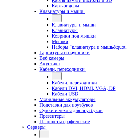
Карты памяти microSD и SD
Карт-ридеры
Клавиатуры и мыши
Клавиатуры и мыши
Клавиатуры
Коврики под мышки
Мышки
Наборы "клавиатура и мышь&quot;
Гарнитуры и наушники
Веб камеры
Акустика
Кабели, переходники
Кабели, переходники
Кабели DVI, HDMI, VGA, DP
Кабели USB
Мобильные аккумуляторы
Подставки для ноутбуков
Сумки и чехлы для ноутбуков
Презентеры
Планшеты графические
Серверы