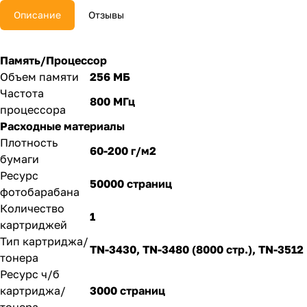
Описание
Отзывы
Память/Процессор
Объем памяти
256 МБ
Частота
800 МГц
процессора
Расходные материалы
Плотность
60-200 г/м2
бумаги
Ресурс
50000 страниц
фотобарабана
Количество
1
картриджей
Тип картриджа/
TN-3430, TN-3480 (8000 стр.), TN-3512 
тонера
Ресурс ч/б
картриджа/
3000 страниц