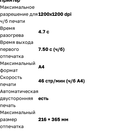
Принтер
Максимальное
разрешение для
1200x1200 dpi
ч/б печати
Время
4.7 с
разогрева
Время выхода
первого
7.50 c (ч/б)
отпечатка
Максимальный
A4
формат
Скорость
46 стр/мин (ч/б А4)
печати
Автоматическая
двусторонняя
есть
печать
Максимальный
размер
216 × 365 мм
отпечатка