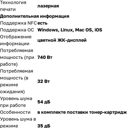
Технология
лазерная
печати
Дополнительная информация
Поддержка NFC
есть
Поддержка ОС
Windows, Linux, Mac OS, iOS
Отображение
цветной ЖК-дисплей
информации
Потребляемая
мощность (при
740 Вт
работе)
Потребляемая
мощность (в
32 Вт
режиме
ожидания)
Уровень шума
54 дБ
при работе
Особенности
в комплекте поставки тонер-картридж
Уровень шума в
режиме
35 дБ