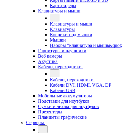
Карты памяти microSD и SD
Карт-ридеры
Клавиатуры и мыши
Клавиатуры и мыши
Клавиатуры
Коврики под мышки
Мышки
Наборы "клавиатура и мышь&quot;
Гарнитуры и наушники
Веб камеры
Акустика
Кабели, переходники
Кабели, переходники
Кабели DVI, HDMI, VGA, DP
Кабели USB
Мобильные аккумуляторы
Подставки для ноутбуков
Сумки и чехлы для ноутбуков
Презентеры
Планшеты графические
Серверы