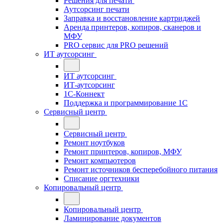
Решения для печати
Аутсорсинг печати
Заправка и восстановление картриджей
Аренда принтеров, копиров, сканеров и
МФУ
PRO сервис для PRO решений
ИТ аутсорсинг
ИТ аутсорсинг
ИТ-аутсорсинг
1С-Коннект
Поддержка и программирование 1С
Сервисный центр
Сервисный центр
Ремонт ноутбуков
Ремонт принтеров, копиров, МФУ
Ремонт компьютеров
Ремонт источников бесперебойного питания
Списание оргтехники
Копировальный центр
Копировальный центр
Ламинирование документов