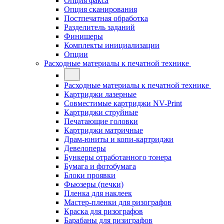
Опция факса
Опция сканирования
Постпечатная обработка
Разделитель заданий
Финишеры
Комплекты инициализации
Опции
Расходные материалы к печатной технике
Расходные материалы к печатной технике
Картриджи лазерные
Совместимые картриджи NV-Print
Картриджи струйные
Печатающие головки
Картриджи матричные
Драм-юниты и копи-картриджи
Девелоперы
Бункеры отработанного тонера
Бумага и фотобумага
Блоки проявки
Фьюзеры (печки)
Пленка для наклеек
Мастер-пленки для ризографов
Краска для ризографов
Барабаны для ризиграфов