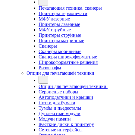
Печатающая техника, сканеры
Принтеры термопечати
МФУ лазерные
Принтеры лазерные
МФУ струйные
Принтеры струйные
Принтеры матричные
Сканеры
Сканеры мобильные
Сканеры широкоформатные
Широкоформатные решения
Ризографы
Опции для печатающей техники
Опции для печатающей техники
Сервисные наборы
Автоподатчики и крышки
Лотки для бумаги
Тумбы и пьедесталы
Дуплексные модули
Модули памяти
Жесткие диски к принтеру
Сетевые интерфейсы