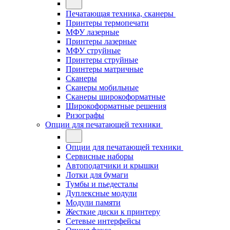
Печатающая техника, сканеры
Принтеры термопечати
МФУ лазерные
Принтеры лазерные
МФУ струйные
Принтеры струйные
Принтеры матричные
Сканеры
Сканеры мобильные
Сканеры широкоформатные
Широкоформатные решения
Ризографы
Опции для печатающей техники
Опции для печатающей техники
Сервисные наборы
Автоподатчики и крышки
Лотки для бумаги
Тумбы и пьедесталы
Дуплексные модули
Модули памяти
Жесткие диски к принтеру
Сетевые интерфейсы