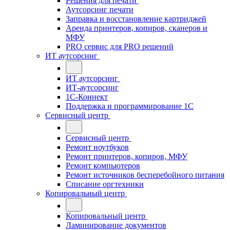
Решения для печати
Аутсорсинг печати
Заправка и восстановление картриджей
Аренда принтеров, копиров, сканеров и
МФУ
PRO сервис для PRO решений
ИТ аутсорсинг
ИТ аутсорсинг
ИТ-аутсорсинг
1С-Коннект
Поддержка и программирование 1С
Сервисный центр
Сервисный центр
Ремонт ноутбуков
Ремонт принтеров, копиров, МФУ
Ремонт компьютеров
Ремонт источников бесперебойного питания
Списание оргтехники
Копировальный центр
Копировальный центр
Ламинирование документов