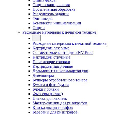
Опция факса
Опция сканирования
Постпечатная обработка
Разделитель заданий
Финишеры
Комплекты инициализации
Опции
Расходные материалы к печатной технике
Расходные материалы к печатной технике
Картриджи лазерные
Совместимые картриджи NV-Print
Картриджи струйные
Печатающие головки
Картриджи матричные
Драм-юниты и копи-картриджи
Девелоперы
Бункеры отработанного тонера
Бумага и фотобумага
Блоки проявки
Фьюзеры (печки)
Пленка для наклеек
Мастер-пленки для ризографов
Краска для ризографов
Барабаны для ризиграфов