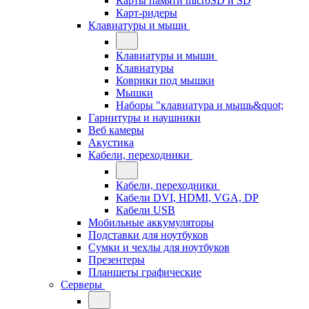
Карты памяти microSD и SD
Карт-ридеры
Клавиатуры и мыши
Клавиатуры и мыши
Клавиатуры
Коврики под мышки
Мышки
Наборы "клавиатура и мышь&quot;
Гарнитуры и наушники
Веб камеры
Акустика
Кабели, переходники
Кабели, переходники
Кабели DVI, HDMI, VGA, DP
Кабели USB
Мобильные аккумуляторы
Подставки для ноутбуков
Сумки и чехлы для ноутбуков
Презентеры
Планшеты графические
Серверы