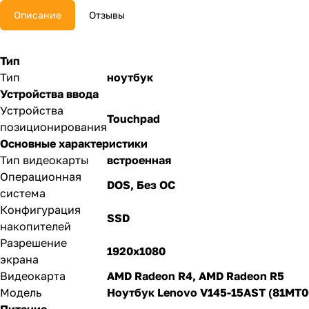
Описание
Отзывы
Тип
Тип
ноутбук
Устройства ввода
Устройства
Touchpad
позиционирования
Основные характеристики
Тип видеокарты
встроенная
Операционная
DOS, Без ОС
система
Конфигурация
SSD
накопителей
Разрешение
1920x1080
экрана
Видеокарта
AMD Radeon R4, AMD Radeon R5
Модель
Ноутбук Lenovo V145-15AST (81MT