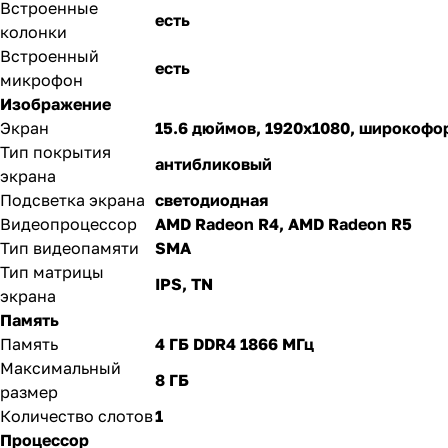
Встроенные
есть
колонки
Встроенный
есть
микрофон
Изображение
Экран
15.6 дюймов, 1920x1080, широкоф
Тип покрытия
антибликовый
экрана
Подсветка экрана
светодиодная
Видеопроцессор
AMD Radeon R4, AMD Radeon R5
Тип видеопамяти
SMA
Тип матрицы
IPS, TN
экрана
Память
Память
4 ГБ DDR4 1866 МГц
Максимальный
8 ГБ
размер
Количество слотов
1
Процессор