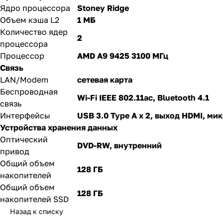
Ядро процессора
Stoney Ridge
Объем кэша L2
1 МБ
Количество ядер
2
процессора
Процессор
AMD A9 9425 3100 МГц
Связь
LAN/Modem
сетевая карта
Беспроводная
Wi-Fi IEEE 802.11ac, Bluetooth 4.1
связь
Интерфейсы
USB 3.0 Type A x 2, выход HDMI, 
Устройства хранения данных
Оптический
DVD-RW, внутренний
привод
Общий объем
128 ГБ
накопителей
Общий объем
128 ГБ
накопителей SSD
Назад к списку