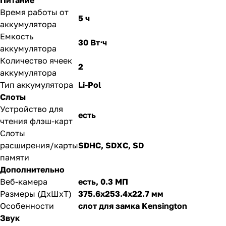
Питание
Время работы от
5 ч
аккумулятора
Емкость
30 Вт⋅ч
аккумулятора
Количество ячеек
2
аккумулятора
Тип аккумулятора
Li-Pol
Слоты
Устройство для
есть
чтения флэш-карт
Слоты
расширения/карты
SDHC, SDXC, SD
памяти
Дополнительно
Веб-камера
есть, 0.3 МП
Размеры (ДхШхТ)
375.6x253.4x22.7 мм
Особенности
слот для замка Kensington
Звук