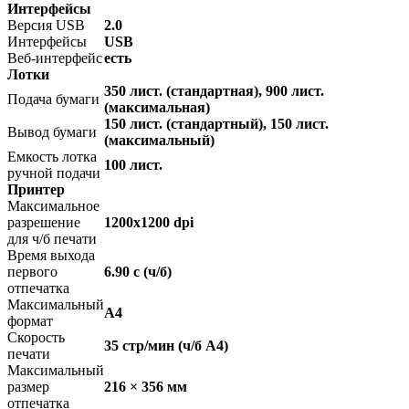
Интерфейсы
Версия USB
2.0
Интерфейсы
USB
Веб-интерфейс
есть
Лотки
350 лист. (стандартная), 900 лист.
Подача бумаги
(максимальная)
150 лист. (стандартный), 150 лист.
Вывод бумаги
(максимальный)
Емкость лотка
100 лист.
ручной подачи
Принтер
Максимальное
разрешение
1200x1200 dpi
для ч/б печати
Время выхода
первого
6.90 c (ч/б)
отпечатка
Максимальный
A4
формат
Скорость
35 стр/мин (ч/б А4)
печати
Максимальный
размер
216 × 356 мм
отпечатка