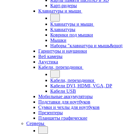
Карты памяти microSD и SD
Карт-ридеры
Клавиатуры и мыши
Клавиатуры и мыши
Клавиатуры
Коврики под мышки
Мышки
Наборы "клавиатура и мышь&quot;
Гарнитуры и наушники
Веб камеры
Акустика
Кабели, переходники
Кабели, переходники
Кабели DVI, HDMI, VGA, DP
Кабели USB
Мобильные аккумуляторы
Подставки для ноутбуков
Сумки и чехлы для ноутбуков
Презентеры
Планшеты графические
Серверы