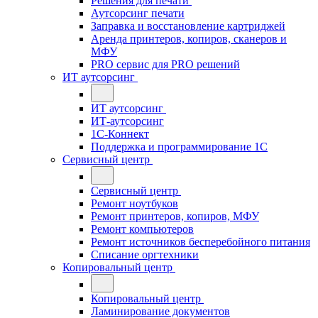
Решения для печати
Аутсорсинг печати
Заправка и восстановление картриджей
Аренда принтеров, копиров, сканеров и
МФУ
PRO сервис для PRO решений
ИТ аутсорсинг
ИТ аутсорсинг
ИТ-аутсорсинг
1С-Коннект
Поддержка и программирование 1С
Сервисный центр
Сервисный центр
Ремонт ноутбуков
Ремонт принтеров, копиров, МФУ
Ремонт компьютеров
Ремонт источников бесперебойного питания
Списание оргтехники
Копировальный центр
Копировальный центр
Ламинирование документов