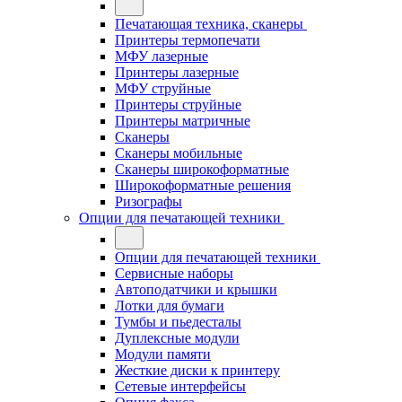
Печатающая техника, сканеры
Принтеры термопечати
МФУ лазерные
Принтеры лазерные
МФУ струйные
Принтеры струйные
Принтеры матричные
Сканеры
Сканеры мобильные
Сканеры широкоформатные
Широкоформатные решения
Ризографы
Опции для печатающей техники
Опции для печатающей техники
Сервисные наборы
Автоподатчики и крышки
Лотки для бумаги
Тумбы и пьедесталы
Дуплексные модули
Модули памяти
Жесткие диски к принтеру
Сетевые интерфейсы