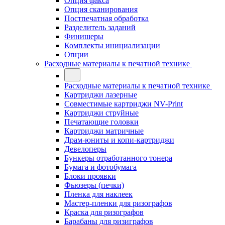
Опция факса
Опция сканирования
Постпечатная обработка
Разделитель заданий
Финишеры
Комплекты инициализации
Опции
Расходные материалы к печатной технике
Расходные материалы к печатной технике
Картриджи лазерные
Совместимые картриджи NV-Print
Картриджи струйные
Печатающие головки
Картриджи матричные
Драм-юниты и копи-картриджи
Девелоперы
Бункеры отработанного тонера
Бумага и фотобумага
Блоки проявки
Фьюзеры (печки)
Пленка для наклеек
Мастер-пленки для ризографов
Краска для ризографов
Барабаны для ризиграфов