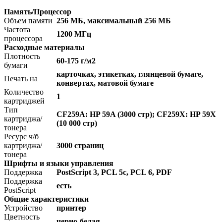
Память/Процессор
Объем памяти
256 МБ, максимальный 256 МБ
Частота
1200 МГц
процессора
Расходные материалы
Плотность
60-175 г/м2
бумаги
карточках, этикетках, глянцевой бумаге,
Печать на
конвертах, матовой бумаге
Количество
1
картриджей
Тип
CF259A: HP 59A (3000 стр); CF259X: HP 59X
картриджа/
(10 000 стр)
тонера
Ресурс ч/б
картриджа/
3000 страниц
тонера
Шрифты и языки управления
Поддержка
PostScript 3, PCL 5c, PCL 6, PDF
Поддержка
есть
PostScript
Общие характеристики
Устройство
принтер
Цветность
черно-белая