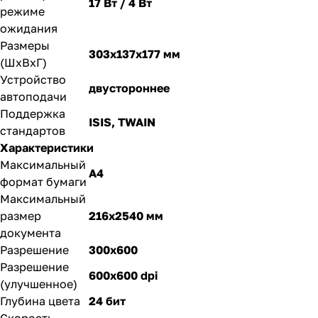
17 Вт / 4 Вт
режиме
ожидания
Размеры
303x137x177 мм
(ШxВxГ)
Устройство
двустороннее
автоподачи
Поддержка
ISIS, TWAIN
стандартов
Характеристики
Максимальный
A4
формат бумаги
Максимальный
размер
216x2540 мм
документа
Разрешение
300x600
Разрешение
600x600 dpi
(улучшенное)
Глубина цвета
24 бит