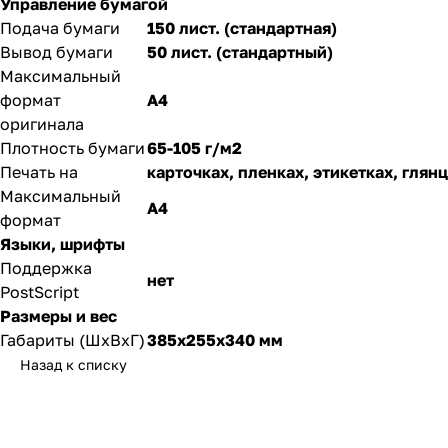
Управление бумагой
Подача бумаги
150 лист. (стандартная)
Вывод бумаги
50 лист. (стандартный)
Максимальный
формат
A4
оригинала
Плотность бумаги
65-105 г/м2
Печать на
карточках, пленках, этикетках, глян
Максимальный
A4
формат
Языки, шрифты
Поддержка
нет
PostScript
Размеры и вес
Габариты (ШxВxГ)
385x255x340 мм
Назад к списку