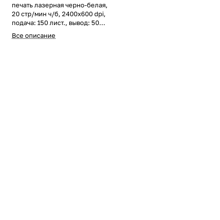
печать лазерная черно-белая,
20 стр/мин ч/б, 2400x600 dpi,
подача: 150 лист., вывод: 50
лист., USB, ЖК-панель
Все описание