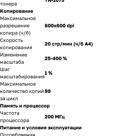
TN-1075
тонера
Копирование
Максимальное
разрешение
600x600 dpi
копира (ч/б)
Скорость
20 стр/мин (ч/б А4)
копирования
Изменение
25-400 %
масштаба
Шаг
1 %
масштабирования
Максимальное
количество копий
99
за цикл
Память и процессор
Частота
200 МГц
процессора
Питание и условия эксплуатации
Потребляемая