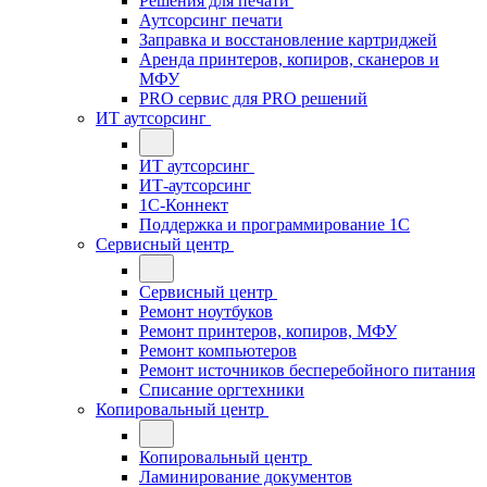
Решения для печати
Аутсорсинг печати
Заправка и восстановление картриджей
Аренда принтеров, копиров, сканеров и
МФУ
PRO сервис для PRO решений
ИТ аутсорсинг
ИТ аутсорсинг
ИТ-аутсорсинг
1С-Коннект
Поддержка и программирование 1С
Сервисный центр
Сервисный центр
Ремонт ноутбуков
Ремонт принтеров, копиров, МФУ
Ремонт компьютеров
Ремонт источников бесперебойного питания
Списание оргтехники
Копировальный центр
Копировальный центр
Ламинирование документов