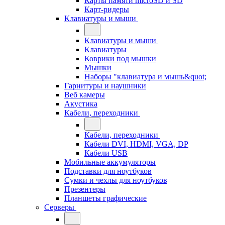
Карты памяти microSD и SD
Карт-ридеры
Клавиатуры и мыши
Клавиатуры и мыши
Клавиатуры
Коврики под мышки
Мышки
Наборы "клавиатура и мышь&quot;
Гарнитуры и наушники
Веб камеры
Акустика
Кабели, переходники
Кабели, переходники
Кабели DVI, HDMI, VGA, DP
Кабели USB
Мобильные аккумуляторы
Подставки для ноутбуков
Сумки и чехлы для ноутбуков
Презентеры
Планшеты графические
Серверы