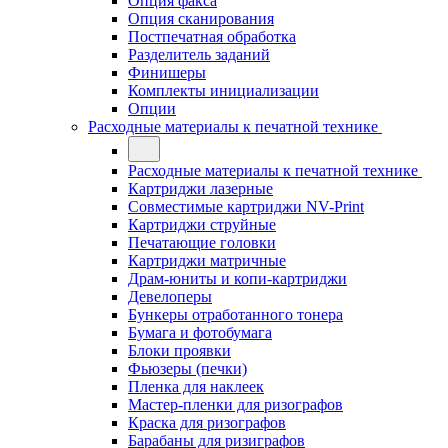
Опция факса
Опция сканирования
Постпечатная обработка
Разделитель заданий
Финишеры
Комплекты инициализации
Опции
Расходные материалы к печатной технике
Расходные материалы к печатной технике
Картриджи лазерные
Совместимые картриджи NV-Print
Картриджи струйные
Печатающие головки
Картриджи матричные
Драм-юниты и копи-картриджи
Девелоперы
Бункеры отработанного тонера
Бумага и фотобумага
Блоки проявки
Фьюзеры (печки)
Пленка для наклеек
Мастер-пленки для ризографов
Краска для ризографов
Барабаны для ризиграфов