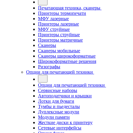
Печатающая техника, сканеры
Принтеры термопечати
МФУ лазерные
Принтеры лазерные
МФУ струйные
Принтеры струйные
Принтеры матричные
Сканеры
Сканеры мобильные
Сканеры широкоформатные
Широкоформатные решения
Ризографы
Опции для печатающей техники
Опции для печатающей техники
Сервисные наборы
Автоподатчики и крышки
Лотки для бумаги
Тумбы и пьедесталы
Дуплексные модули
Модули памяти
Жесткие диски к принтеру
Сетевые интерфейсы