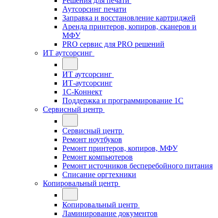
Решения для печати
Аутсорсинг печати
Заправка и восстановление картриджей
Аренда принтеров, копиров, сканеров и
МФУ
PRO сервис для PRO решений
ИТ аутсорсинг
ИТ аутсорсинг
ИТ-аутсорсинг
1С-Коннект
Поддержка и программирование 1С
Сервисный центр
Сервисный центр
Ремонт ноутбуков
Ремонт принтеров, копиров, МФУ
Ремонт компьютеров
Ремонт источников бесперебойного питания
Списание оргтехники
Копировальный центр
Копировальный центр
Ламинирование документов