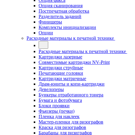
Опция факса
Опция сканирования
Постпечатная обработка
Разделитель заданий
Финишеры
Комплекты инициализации
Опции
Расходные материалы к печатной технике
Расходные материалы к печатной технике
Картриджи лазерные
Совместимые картриджи NV-Print
Картриджи струйные
Печатающие головки
Картриджи матричные
Драм-юниты и копи-картриджи
Девелоперы
Бункеры отработанного тонера
Бумага и фотобумага
Блоки проявки
Фьюзеры (печки)
Пленка для наклеек
Мастер-пленки для ризографов
Краска для ризографов
Барабаны для ризиграфов