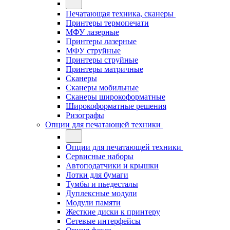
Печатающая техника, сканеры
Принтеры термопечати
МФУ лазерные
Принтеры лазерные
МФУ струйные
Принтеры струйные
Принтеры матричные
Сканеры
Сканеры мобильные
Сканеры широкоформатные
Широкоформатные решения
Ризографы
Опции для печатающей техники
Опции для печатающей техники
Сервисные наборы
Автоподатчики и крышки
Лотки для бумаги
Тумбы и пьедесталы
Дуплексные модули
Модули памяти
Жесткие диски к принтеру
Сетевые интерфейсы