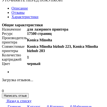
УТОЧНЯЙТЕ ПЕРЕД ПОКУПКОЙ!
Описание
Отзывы
Характеристики
Общие характеристики
Назначение
для лазерного принтера
Ресурс
17500 страниц
Производитель
Konica Minolta
принтера
Совместимые
Konica Minolta bizhub 223, Konica Minolta
принтеры
bizhub 283
Количество
1
картриджей
Цвет
черный
Загрузка отзывов...
0
Написать отзыв
Назад к списку
Главная
Каталог
0
Корзина
0
Избранные